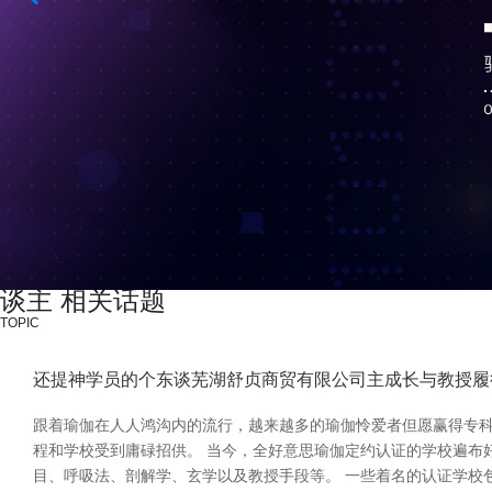
谈主 相关话题
TOPIC
还提神学员的个东谈芜湖舒贞商贸有限公司主成长与教授履
跟着瑜伽在人人鸿沟内的流行，越来越多的瑜伽怜爱者但愿赢得专科认证
程和学校受到庸碌招供。 当今，全好意思瑜伽定约认证的学校遍布
目、呼吸法、剖解学、玄学以及教授手段等。 一些着名的认证学校包括：Yoga 