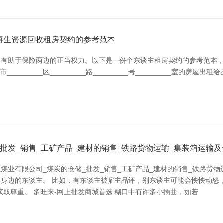
再生资源回收租房契约的参考范本
助于保险两边的正当权力。以下是一份个东谈主租房契约的参考范本，供租客
市_________区_________路_________号_________室的
批发_销售_工矿产品_建材的销售_铁路货物运输_集装箱运输
煤业有限公司_煤炭的仓储_批发_销售_工矿产品_建材的销售_铁路货
身边的东谈主。 比如，有东谈主被雇主品评，别东谈主可能会怏怏动怒，
取尊重。 多旺来-网上批发商城首选 糊口中有许多小插曲，如若