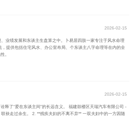
2026-02-15
境、业绩发展和东谈主生盘算之中。卜易居四肢一家专注于风水命理
说，提供包括住宅风水、办公室布局、个东谈主八字命理等在内的全
品性。
2026-02-15
了“爱在东谈主间”的长远含义。 福建鼓楼区天瑞汽车有限公司 -
袂走过余生。 2. **残疾夫妇的不离不弃** 一双夫妇中的一方因随