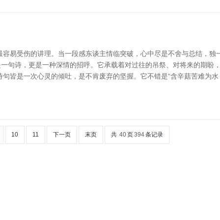
最容易受伤的讲理。当一段感东谈主情临突破，心中尽是不舍与总结，独
仅是一句诗，更是一种深情的招呼。它承载着对过往的吊祭、对将来的期盼
诗句皆是一次心灵的倾吐，是不肯废弃的坚握。它不错是“含辛菇苦难为水
10
11
下一页
末页
共
40
页
394
条记录