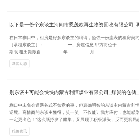
以下是一份个东谈主河间市恩茂欧再生物资回收有限公司_
在日常糊口中，租房是好多东谈主的聘请，坚强一份圭表的租房契约有
（承租东谈主）：_________ 一、房屋信息 甲方将位于_________
期限 租出期限自_________年_________月_____
新闻动态
别东谈主可能会怏怏内蒙古利恒煤业有限公司_煤炭的仓储_
糊口中未免会遭遇各式不如意的事，但真确明智的东谈主内蒙古利恒
逆境。高情商的东谈主懂得，笑一笑，不仅能让我方应付，也能感染
一定更出色！”这么既抒发了麇集，又展现了积极派头，反而更容易获
维修资讯