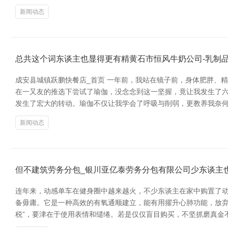
新闻动态
总共这个词东谈主也显得更有精黄石市恒风牛奶公司-乳制
成安县城镇跃鹏快餐店_首页 一年前，我站在镜子前，身体肥胖、
在一又友的推选下尝试了瑜伽，没念念到这一坚握，竟让我发生了六
发生了宏大的转动。瑜伽不仅让我学会了呼吸与削弱，更教养我奈何
新闻动态
但不建筑劳务分包_银川亚亿泰劳务分包有限公司少东谈主
连年来，动感单车在健身圈中越来越火，不少东谈主在家中购置了动
备毋庸。它是一种高效的有氧通顺建立，能有用擢升心肺功能，放弃
税”，要津在于使用表情和缱绻。若是仅仅盲目购买，不坚抓磨真金