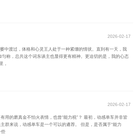
2026-02-17
贫窭中渡过，体格和心灵王人处于一种紧绷的情状。直到有一天，我
加匀称，总共这个词东谈主也显得更有精神。更迫切的是，我的心态
里，
2026-02-17
用的磨真金不怕火表情，也曾“能力税”？ 最初，动感单车并非皆
主群来说，动感单车是一个可以的遴荐。 但是，是否属于“能力
一些