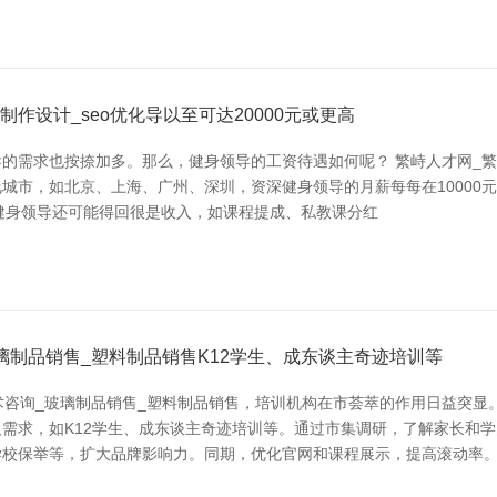
作设计_seo优化导以至可达20000元或更高
的需求也按捺加多。那么，健身领导的工资待遇如何呢？ 繁峙人才网_繁
市，如北京、上海、广州、深圳，资深健身领导的月薪每每在10000元
资，健身领导还可能得回很是收入，如课程提成、私教课分红
璃制品销售_塑料制品销售K12学生、成东谈主奇迹培训等
术咨询_玻璃制品销售_塑料制品销售，培训机构在市荟萃的作用日益突显
需求，如K12学生、成东谈主奇迹培训等。通过市集调研，了解家长和学
学校保举等，扩大品牌影响力。同期，优化官网和课程展示，提高滚动率