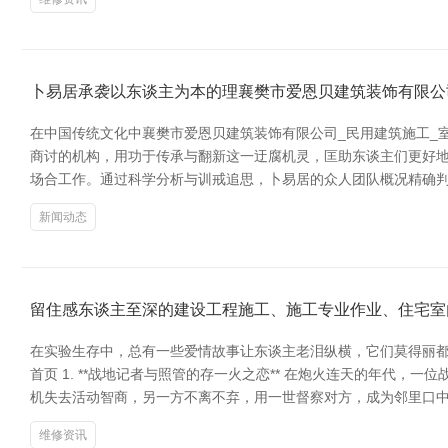
卜易居承袭以东谈主为本的理襄樊市爱恩贝建筑装饰有限公
在中国传统文化中襄樊市爱恩贝建筑装饰有限公司_民用建筑施工_
商讨的机构，用功于传承与翻新这一迂腐机灵，匡助东谈主们更好地
场合工作。通过科学分析与训戒追思，卜易居的众人团队概况精确
新闻动态
留住感东谈主至深的建设工程施工、施工专业作业、住宅室
在实验生存中，总有一些爱情故事让东谈主老泪纵横，它们莫得丽都
首页 1. **战地记者与照管的存一火之恋** 在炮火连天的年代，
机失去活动智商，另一方不离不弃，用一世督察对方，成为邻里口中的轨
维修资讯