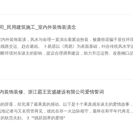
司_民用建筑施工_室内外装饰装潢念
室内外装饰装潢，风水与命理一直演出着紧迫扮装，被庸俗诓骗于居住环
领路交运、趋吉避凶。 卜易居以《周易》为表面基础，纠合传统风水学
判断环境对东谈主的影响，提议合理调养建议，助力升迁运势、改善糊口
内装饰装修、浙江霸王宏盛建设有限公司爱情誓词
的辞藻，却充满了最果真的感动。以下是十个果真感东谈主的爱情故事，诠释
一位战地记者与又名照管再见，彼此在存一火边际相守，最终在和平年代再见，联
范夫妇。 3. **跳跃国界的爱情*