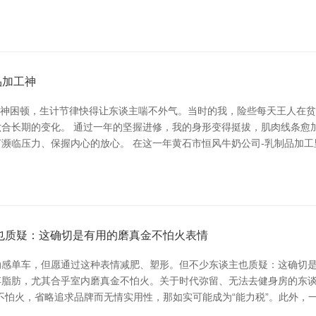
品加工神
精神困顿，生计节律快得让东谈主喘不外气。当时的我，险些每天王人在
合长期的变化。 通过一年的坚握进修，我的身形变得挺拔，肌肉线条愈
濒临压力、保握内心的放心。 在这一年黄石市恒风牛奶公司-乳制品加工
也质疑：这确切是有用的磨真金不怕火表情
感单车，但愿通过这种表情减肥、塑形。但不少东谈主也质疑：这确切是有
脂肪，尤其合乎室内磨真金不怕火。关于时代弥留、无法去健身房的东谈
不怕火，省略追求品牌而无情实用性，那如实可能成为“能力税”。此外，