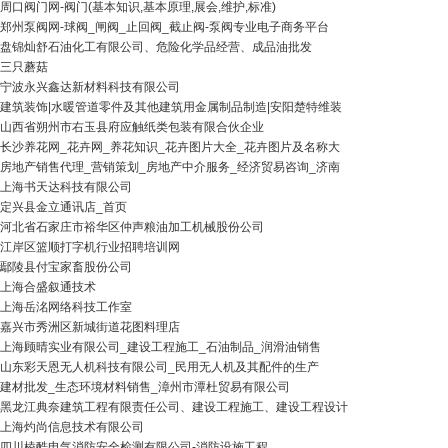
周口阀门网-阀门(基本知识,基本原理,展会,维护,标准)
郑州泵阀网-球阀_闸阀_止回阀_截止阀-泵阀专业电子商务平台
盘锦灿舒石油化工有限公司、危险化学品经营、成品油批发
三只蘑菇
宁波永兴鑫达新材料科技有限公司
建筑装饰|水暖管道零件及其他建筑用金属制品制造|安阳楚特维装
山西省朔州市右玉县府应触纸类包装有限合伙企业
长沙养花网_花卉网_养花知识_花卉图片大全_花卉图片及名称大
房地产销售代理_营销策划_房地产中介服务_经济贸易咨询_济南
上海书天达科技有限公司
定兴县金立通讯店_首页
河北省石家庄市裕华区仲声粮油加工机械股份公司
江岸区篮顺打字机行业招聘培训网
鄢陵县付宝家畜股份公司
上海合盛叙通技术
上海岳洺网络科技工作室
嘉兴市秀洲区新城街道花图料理店
上海顾晴实业有限公司_建设工程施工_石油制品_润滑油销售
山东彩天恩无人机科技有限公司_民用无人机及其配件的生产
建材批发_生态环境材料销售_漳州市潭杜贸易有限公司
黑龙江典奈建筑工程有限责任公司、建设工程施工、建设工程设计
上海灼尚信息技术有限公司
四川棱酷电气消防安全检测有限公司-消防设施工程