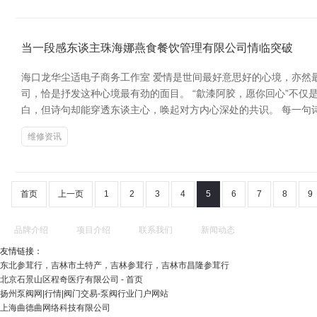
当一段感东谈主珠海娜燕食餐饮管理有限公司情临突破
海口龙华尘适电子商务工作室 爱情是世间最好意思好的心境，亦然
司，恰是抒发这种心境最有劲的面目。 “歙漆阿胶，愿你回心”不
白，但诗句却能穿透东谈主心，唤起对方内心深处的共识。 每一句
维修资讯
首页
上一页
1
2
3
4
5
6
7
8
9
品牌介绍
项目介绍
联系我们
新闻动态
友情链接：
东北参茸行，吉林市土特产，吉林参茸行，吉林市昌隆参茸行
北京石景山区程奇医疗有限公司 - 首页
扬州泵阀网|行情|阀门交易-泵阀行业门户网站
上海曲德曲网络科技有限公司