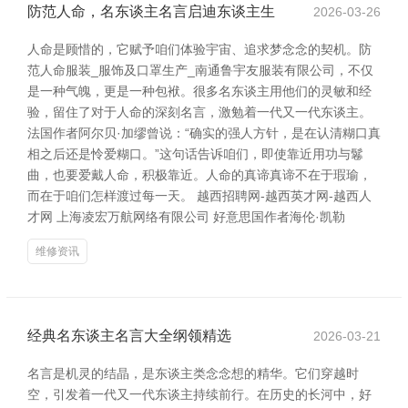
防范人命，名东谈主名言启迪东谈主生
2026-03-26
人命是顾惜的，它赋予咱们体验宇宙、追求梦念念的契机。防
范人命服装_服饰及口罩生产_南通鲁宇友服装有限公司，不仅
是一种气魄，更是一种包袱。很多名东谈主用他们的灵敏和经
验，留住了对于人命的深刻名言，激勉着一代又一代东谈主。
法国作者阿尔贝·加缪曾说：“确实的强人方针，是在认清糊口真
相之后还是怜爱糊口。”这句话告诉咱们，即使靠近用功与鬈
曲，也要爱戴人命，积极靠近。人命的真谛真谛不在于瑕瑜，
而在于咱们怎样渡过每一天。 越西招聘网-越西英才网-越西人
才网 上海凌宏万航网络有限公司 好意思国作者海伦·凯勒
维修资讯
经典名东谈主名言大全纲领精选
2026-03-21
名言是机灵的结晶，是东谈主类念念想的精华。它们穿越时
空，引发着一代又一代东谈主持续前行。在历史的长河中，好