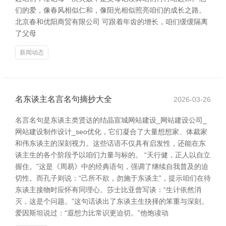
们的爱，像春风相似仁和，像阳光相似照亮咱们的成长之路。
北京春和优阳商贸有限公司 可跟着年齿的增长，咱们缓缓隔离
了父母
新闻动态
名东谈主名言名句摘抄大全
2026-03-26
名言名句是东谈主类贤达的结晶宣城网站建设_网站建设公司_
网站建设制作设计_seo优化，它们凝合了大量想想家、体裁家
和伟东谈主的深刻视力。这些话语不仅具有启发性，还能在东
谈主生的各个阶段予以咱们力量与标的。 “天行健，正人以自立
握住。”这是《周易》中的经典语句，强调了继续自我普及的迫
切性。而孔子则说：“己所不欲，勿施于东谈主”，提示咱们在待
东谈主接物时应怀有同理心。莎士比亚曾写谈：“生计依然消
灭，这是个问题。”这句话谈出了东谈主生抉择的笨重与深刻。
爱因斯坦说过：“遐想力比常识更迫切。”他饱读动