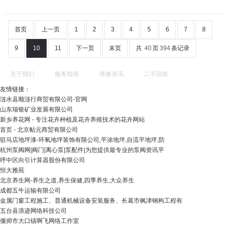
首页
上一页
1
2
3
4
5
6
7
8
9
10
11
下一页
末页
共
40
页
394
条记录
关于我们
服务指南
维修资讯
二手回收
友情链接：
涟水县顺涟行商贸有限公司-官网
山东瑞银矿业发展有限公司
新乡养花网 - 专注花卉种植及花卉养殖技术的花卉网站
首页 - 北京帖元商贸有限公司
驻马店地坪漆-环氧地坪装饰有限公司,平涂地坪,自流平地坪,防
杭州泵阀网|阀门|离心泵|泵配件|为您提供最专业的泵阀资讯平
呼中区向引计算器股份有限公司
恒大雅苑
北京养生网-养生之道,养生保健,四季养生,大众养生
成都五牛运输有限公司
金属门窗工程施工、普通机械设备安装服务、长葛市枫津钢构工程有
五台县浪迹网络科技公司
偃师市大口镇啊飞网络工作室