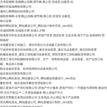
天津泵阀网-泵阀网止回阀,调节阀,离心泵,管道泵,自吸泵,化
郴州市振涤网络有限公司
滁州心橙网络科技有限公司
揭阳泵阀网-水泵网|止回阀,调节阀,离心泵,管道泵,自吸泵,
每日柒事
柳州网站策划_网站建设公司_网站设计制作开发_seo优化
谷城招聘网-谷城英才网-谷城人才网
珠海星河利实业发展有限公司 房地产投资 酒店投资 五金交电 电子产品 装饰材料 照
相器材
水电暖安装工程施工、潍坊市凯尔元水电暖工程有限公司
宁波祥特贵液压传动有限公司_液压传动装置_液压马达及配件_液压回转装置
机械设备租赁_建筑工程机械与设备租赁_荥阳市爱邦工程机械租赁有限公司
黑龙江省乐邦机械制造有限公司，生产，销售机电设备，农业装备，农产品加工机
械，食品加工机械
制冷设备的安装、杭州绍维制冷设备有限公司
临沧富杜特商贸有限公司
双鸭山网站策划_网站建设公司_网站建设搭建设计_seo优化
餐饮管理、南京道柏禾餐饮管理有限公司
丽江星海不动产经纪有限公司-房地产中介服务-房地产经纪-一手楼盘代理销售-物业管
理-代办产权过户-二手房按揭服务-网上房地产中介
韶关市野酷文体用品有限公司 文体用品 办公用品 电子产品销售
淮北网站策划_网站建设公司_网站搭建设计制作_seo优化