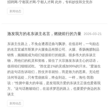
招聘网-宁都英才网-宁都人才网 此外，专科妙技和文凭亦
新闻动态
激发我方的名东谈主名言，燃烧前行的力量
2026-03-21
东谈主生路上，不免会遭遇迂曲与飘渺。在低谷时，一句励志
的名言宣威市斯莱夕火腿食品有限公司、火腿、香肠腌腊制品
销售，频频能成为咱们链接前行的能源。很多伟大的东谈主
物，用他们的机灵和资格，留住了大宗激发东谈主心的话语，
值得咱们细细试吃。 “胜仗是1%的灵感加99%的汗水。”爱迪生
的这句话告诉咱们，胜仗并非就怕，而是致力的恶果。无论想
法何等远处，只有雪崩效应，终会到达。一样，海伦·凯勒
说：“性掷中最大的幸福，是发现我方爱的东谈主正值也爱着我
方。”这句话教唆咱们，在追求梦思的路上，也要爱护身边的东
谈主
新闻动态