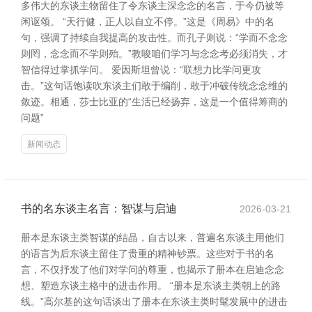
多伟大的东谈主物留住了令东谈主深念念的名言，于今仍被等
闲讴颂。 “天行健，正人以自立不停。”这是《周易》中的名
句，强调了持续自我提高的攻击性。而孔子则说：“学而不念念
则罔，念念而不学则殆。”教唆咱们学习与念念考必须消失，才
智信得过掌抓学问。 爱因斯坦曾说：“联想力比学问更攻
击。”这句话饱读吹东谈主们敢于编削，敢于冲破传统念念维的
敛迹。相通，莎士比亚的“生活已经扬弃，这是一个值得筹商的
问题”
新闻动态
书的名东谈主名言：智谋与启迪
2026-03-21
册本是东谈主类智谋的结晶，自古以来，普遍名东谈主用他们
的语言为后东谈主留住了贵重的精神钞票。这些对于书的名
言，不仅抒发了他们对学问的尊重，也揭示了册本在启迪念念
想、塑造东谈主格中的进击作用。 “册本是东谈主类朝上的路
线。”高尔基的这句话谈出了册本在东谈主类时髦发展中的进击