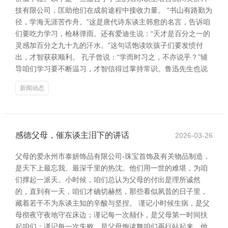
技有限公司，匡助他们在成前途程中接收力量。 “书山有路勤为
径，学海无涯苦作舟。”这是唐代诗东谈主韩愈的名言，告诉咱
们要吃力学习，枪林弹雨。还有爱迪生说：“天才是百分之一的
灵感加百分之九十九的汗水。”这句话饱读吹孩子们要发愤付
出，才智获获顺利。 孔子曾说：“学而时习之，不亦说乎？”辅
导咱们学习要不断温习，才智信得过掌持常识。鲁迅先生也说
新闻动态
感德父母，催东谈主泪下的讲话
2026-03-26
父母的爱永州市泰妍饰品有限公司-珠宝首饰及有关物品制造，
是天下上最忘我、最深千里的热沈。他们用一世的难堪，为咱
们撑起一派天。小时候，咱们总认为父母的付出是理所诚然
的，直到有一天，咱们才确切赫然，那些看似夙昔的日子里，
藏着若干不为东谈主知的辛酸与坚捏。 谨记小时候生病，是父
母彻夜守夜地守在床边；谨记每一次颠仆，是父母第一时间扶
起咱们；谨记每一次失败，是父母饱读舞咱们再行站起来。他