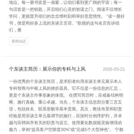
地位。每一册书皆是一扇窗，让咱们看到更广阔的宇宙；每一
句话皆是一把钥匙，开启咱们心灵的智谋之门。阅读不仅增长
学问，更能晋升咱们的念念维时刻和审好意思情性。 “读一册好
书，便是和好多上流的东谈主言语。”歌德的这句名言告诉咱
们，册
新闻动态
个东谈主简历：展示你的专科与上风
2026-03-21
一份优秀的个东谈主简历，是求职者向用东谈主单元展示本人
专科智商与中枢上风的挫折器具。它不仅是一份信息的汇总，
更是个东谈主作事形象的体现。 在撰写简历时，应戒备结构明
晰、施行真确、重心卓越。当先，个东谈主信息部分要三言五
语，包括姓名、联系形貌等基本贵寓。其次，教练布景和职责
经验是用东谈主单元最调节的施行，应按时分倒序胪列，并卓
越与应聘岗亭有关的职责与设立。使用量化数据能灵验增强劝
服力，举例“提高客户空隙度30%”或“完成5个大型神色”。 宁都